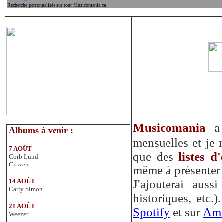
Recherche personnalisée sur tout Musicomania.ca
Musicomania
a 
Albums à venir
:
mensuelles et je
7 AOÛT
que des
listes d
Corb Lund
Citizen
même à présente
14 AOÛT
J'ajouterai auss
Carly Simon
historiques, etc
21 AOÛT
Spotify
et sur
Am
Weezer