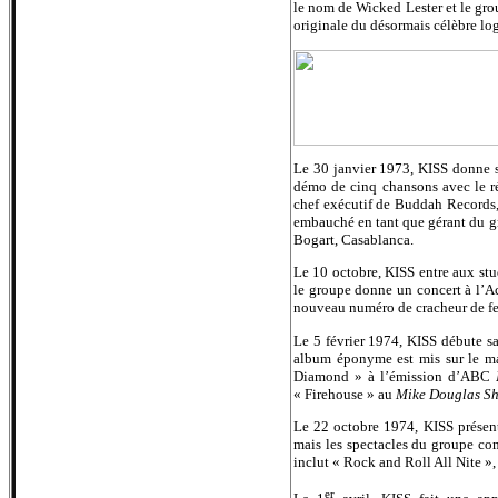
le nom de Wicked Lester et le gro
originale du désormais célèbre lo
Le 30 janvier 1973, KISS donne s
démo de cinq chansons avec le r
chef exécutif de Buddah Records
embauché en tant que gérant du gro
Bogart, Casablanca.
Le 10 octobre, KISS entre aux st
le groupe donne un concert à l’
nouveau numéro de cracheur de fe
Le 5 février 1974, KISS débute s
album éponyme est mis sur le mar
Diamond » à l’émission d’ABC
« Firehouse » au
Mike Douglas S
Le 22 octobre 1974, KISS prése
mais les spectacles du groupe co
inclut « Rock and Roll All Nite »,
er