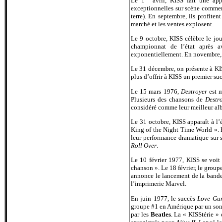
Le 1
avril, KISS fait une ap
exceptionnelles sur scène commenc
terre). En septembre, ils profite
marché et les ventes explosent.
Le 9 octobre, KISS célèbre le jo
championnat de l’état après 
exponentiellement. En novembre, 
Le 31 décembre, on présente à KI
plus d’offrir à KISS un premier su
Le 15 mars 1976,
Destroyer
est m
Plusieurs des chansons de
Destr
considéré comme leur meilleur alb
Le 31 octobre, KISS apparaît à l
King of the Night Time World ». P
leur performance dramatique sur 
Roll Over
.
Le 10 février 1977, KISS se voit
chanson ». Le 18 février, le grou
annonce le lancement de la band
l’imprimerie Marvel.
En juin 1977, le succès
Love Gu
groupe #1 en Amérique par un son
par les
Beatles
. La « KISStérie »