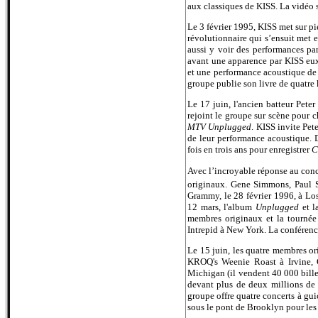
aux classiques de KISS. La vidéo s
Le 3 février 1995, KISS met sur pi
révolutionnaire qui s’ensuit met 
aussi y voir des performances pa
avant une apparence par KISS eux
et une performance acoustique de 
groupe publie son livre de quatre 
Le 17 juin, l'ancien batteur Pete
rejoint le groupe sur scène pour 
MTV Unplugged
. KISS invite Pet
de leur performance acoustique. D
fois en trois ans pour enregistrer
C
Avec l’incroyable réponse au conc
originaux. Gene Simmons, Paul St
Grammy, le 28 février 1996, à Los
12 mars, l'album
Unplugged
et l
membres originaux et la tourné
Intrepid à New York. La conférenc
Le 15 juin, les quatre membres or
KROQ's Weenie Roast à Irvine, C
Michigan (il vendent 40 000 bille
devant plus de deux millions de p
groupe offre quatre concerts à gu
sous le pont de Brooklyn pour l