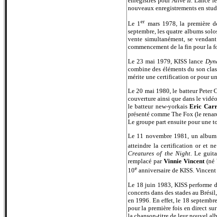
enregistrés pour
Alive II
. Lancé le
nouveaux enregistrements en stud
er
Le 1
mars 1978, la première de
septembre, les quatre albums solo
vente simultanément, se vendant 
commencement de la fin pour la f
Le 23 mai 1979, KISS lance
Dyn
combine des éléments du son class
mérite une certification or pour u
Le 20 mai 1980, le batteur Peter C
couverture ainsi que dans le vidéo
le batteur new-yorkais
Eric Car
présenté comme The Fox (le renard
Le groupe part ensuite pour une t
Le 11 novembre 1981, un album
atteindre la certification or et 
Creatures of the Night
. Le guit
remplacé par
Vinnie Vincent
(né
e
10
anniversaire de KISS. Vincent 
Le 18 juin 1983, KISS performe de
concerts dans des stades au Brésil
en 1996. En effet, le 18 septembr
pour la première fois en direct s
la chanson-titre de leur nouvel a