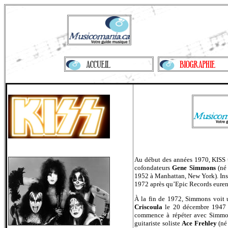
Au début des années 1970, KISS 
cofondateurs
Gene Simmons
(n
1952 à Manhattan, New York). Insa
1972 après qu’Epic Records eurent
À la fin de 1972, Simmons voit 
Criscoula
le 20 décembre 1947 à 
commence à répéter avec Simmons
guitariste soliste
Ace Frehley
(n