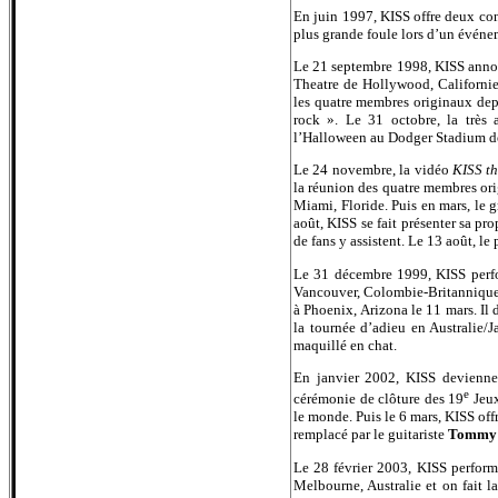
En juin 1997, KISS offre deux con
plus grande foule lors d’un événe
Le 21 septembre 1998, KISS annon
Theatre de Hollywood, Californie.
les quatre membres originaux dep
rock ». Le 31 octobre, la très 
l’Halloween au Dodger Stadium d
Le 24 novembre, la vidéo
KISS t
la réunion des quatre membres or
Miami, Floride. Puis en mars, le
août, KISS se fait présenter sa pro
de fans y assistent. Le 13 août, le
Le 31 décembre 1999, KISS perfo
Vancouver, Colombie-Britannique.
à Phoenix, Arizona le 11 mars. Il 
la tournée d’adieu en Australie/J
maquillé en chat.
En janvier 2002, KISS deviennen
e
cérémonie de clôture des 19
Jeux
le monde. Puis le 6 mars, KISS offr
remplacé par le guitariste
Tommy 
Le 28 février 2003, KISS perfor
Melbourne, Australie et on fait l