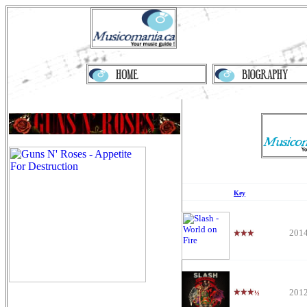
Key
201
201
½